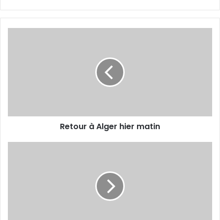
Retour
à
Alger
hier
matin
Retour à Alger hier matin
Selmi
et
Benguit
peuvent
mieux
faire