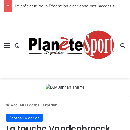
Le président de la Fédération algérienne met l’accent sur le projet de sa structure — Boussebt : « Il n’y aura pas d’avenir pour le handball algérien sans une véritable politique de formation »
Menu
Switch skin
R
Accueil
/
Football Algérien
Football Algérien
La touche Vandenbroeck