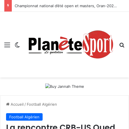
Championnat national d’été open et masters, Oran-2026 — Le CRB s’adjuge le titre
Menu
Switch skin
R
Accueil
/
Football Algérien
Football Algérien
La rencontre CRB-US Oued