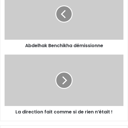
démissionne
Abdelhak Benchikha démissionne
La
direction
fait
comme
si
de
rien
n’était
!
La direction fait comme si de rien n’était !