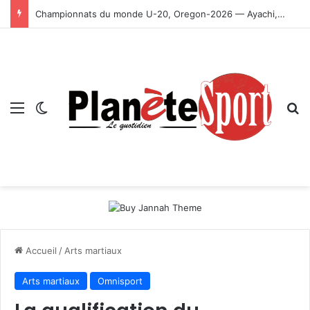
Championnats du monde U-20, Oregon-2026 — Ayachi, Dissa, Touahria et Ghezali en finale
Menu
Switch skin
R
Accueil
/
Arts martiaux
Arts martiaux
Omnisport