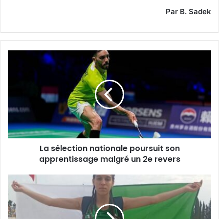
Par B. Sadek
La
sélection
nationale
poursuit
son
apprentissage
malgré
un
2e
La sélection nationale poursuit son
revers
apprentissage malgré un 2e revers
Championnats
arabes
juniors,
Tunis-