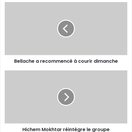
Bellache
a
recommencé
à
courir
dimanche
Bellache a recommencé à courir dimanche
Hichem
Mokhtar
réintègre
le
groupe
Hichem Mokhtar réintègre le groupe