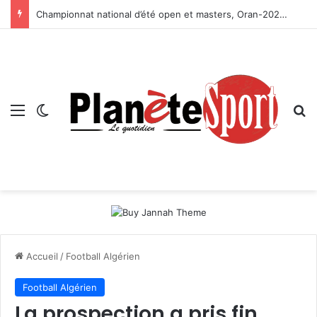
Championnat national d’été open et masters, Oran-2026 — Le CRB s’adjuge le titre
Menu
Switch skin
R
Accueil
/
Football Algérien
Football Algérien
La prospection a pris fin