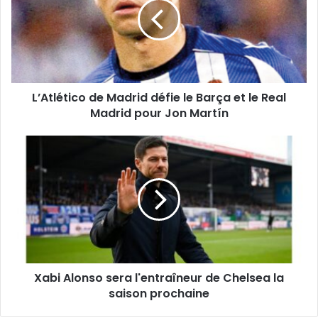
défie
le
Barça
et
le
Real
L’Atlético de Madrid défie le Barça et le Real
Madrid
pour
Madrid pour Jon Martín
Jon
Martín
Xabi
Alonso
sera
l'entraîneur
de
Chelsea
la
saison
prochaine
Xabi Alonso sera l'entraîneur de Chelsea la
saison prochaine