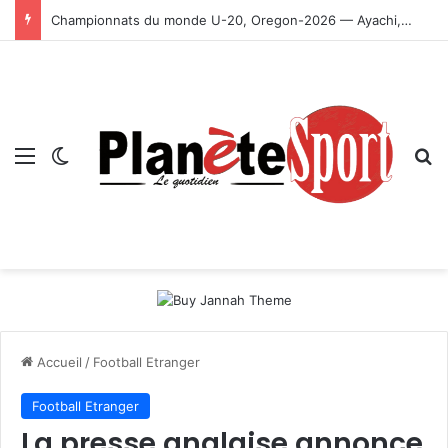
Championnats du monde U-20, Oregon-2026 — Ayachi, Dissa, Touahria et Ghezali en finale
Menu
Switch skin
R
Accueil
/
Football Etranger
Football Etranger
La presse anglaise annonce