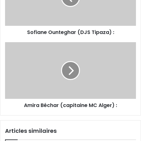
Sofiane Ounteghar (DJS Tipaza) :
Amira
Béchar
(capitaine
MC
Alger)
:
Amira Béchar (capitaine MC Alger) :
Articles similaires