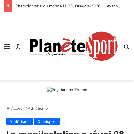
Championnats du monde U-20, Oregon-2026 — Ayachi, Dissa, Touahria et Ghezali en finale
Menu
Switch skin
R
Accueil
/
Athlétisme
Athlétisme
Omnisport