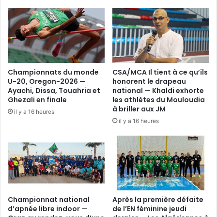
Championnats du monde
CSA/MCA Il tient à ce qu’ils
U-20, Oregon-2026 —
honorent le drapeau
Ayachi, Dissa, Touahria et
national — Khaldi exhorte
Ghezali en finale
les athlètes du Mouloudia
à briller aux JM
il y a 16 heures
il y a 16 heures
Championnat national
Après la première défaite
d’apnée libre indoor —
de l’EN féminine jeudi