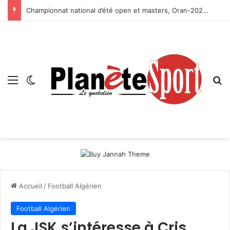
Championnat national d’été open et masters, Oran-2026 — Le CRB s’adjuge le titre
Menu
Switch skin
R
Accueil
/
Football Algérien
Football Algérien
La JSK s’intéresse à Cris