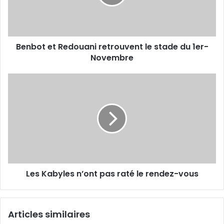
stade
du
1er-
Novembre
Benbot et Redouani retrouvent le stade du 1er-
Novembre
Les
Kabyles
n’ont
pas
raté
le
rendez-
vous
Les Kabyles n’ont pas raté le rendez-vous
Articles similaires