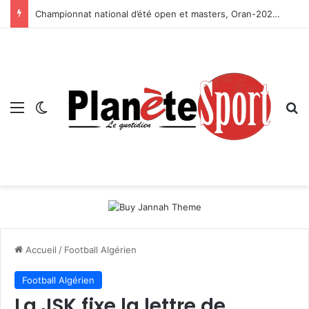
Championnat national d’été open et masters, Oran-2026 — Le CRB s’adjuge le titre
Menu
Switch skin
R
Accueil
/
Football Algérien
Football Algérien
La JSK fixe la lettre de