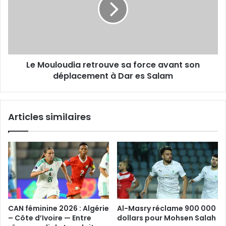
force
avant
son
déplacement
à
Le Mouloudia retrouve sa force avant son
Dar
es
déplacement à Dar es Salam
Salam
Articles similaires
CAN féminine 2026 : Algérie
Al-Masry réclame 900 000
– Côte d’Ivoire — Entre
dollars pour Mohsen Salah