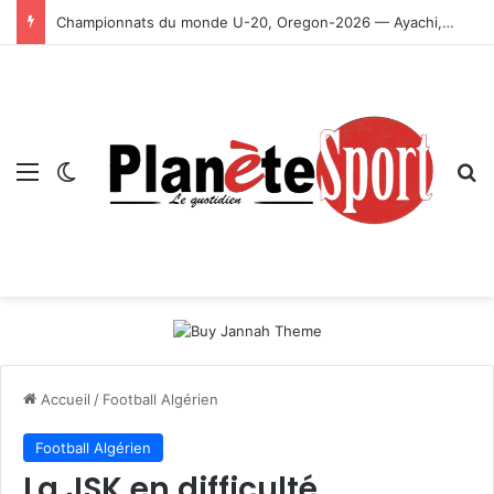
Championnats du monde U-20, Oregon-2026 — Ayachi, Dissa, Touahria et Ghezali en finale
Menu
Switch skin
R
Accueil
/
Football Algérien
Football Algérien
La JSK en difficulté