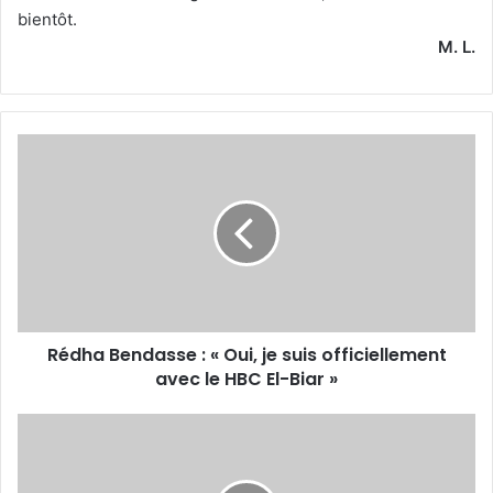
bientôt.
M. L.
Rédha
Bendasse
:
«
Oui,
je
suis
officiellement
avec
Rédha Bendasse : « Oui, je suis officiellement
le
HBC
avec le HBC El-Biar »
El-
Biar
Le
»
Mouloudia
retrouve
sa