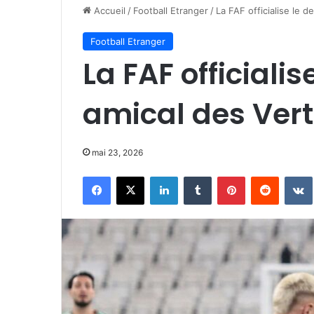
Accueil
/
Football Etranger
/
La FAF officialise le 
Football Etranger
La FAF officiali
amical des Vert
mai 23, 2026
Facebook
X
Linkedin
Tumblr
Pinterest
Reddit