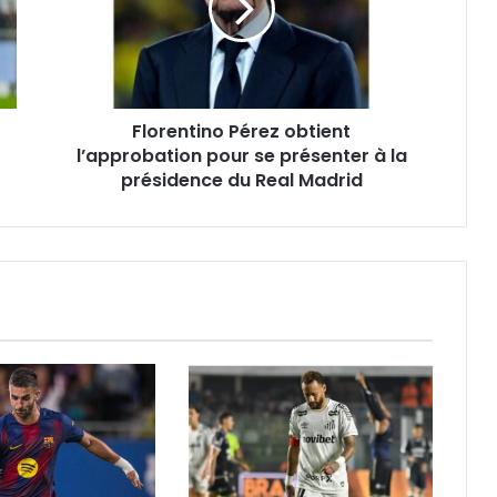
pour
se
présenter
à
la
Florentino Pérez obtient
présidence
du
l’approbation pour se présenter à la
Real
présidence du Real Madrid
Madrid