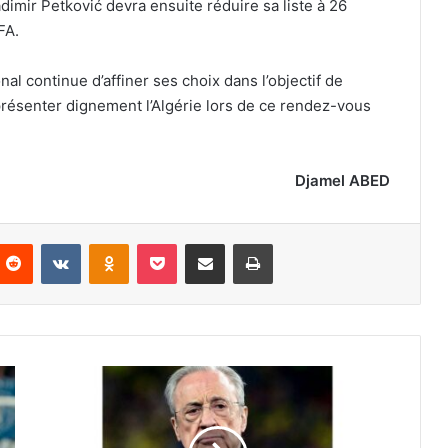
imir Petković devra ensuite réduire sa liste à 26
FA.
al continue d’affiner ses choix dans l’objectif de
résenter dignement l’Algérie lors de ce rendez-vous
Djamel ABED
nterest
Reddit
VKontakte
Odnoklassniki
Pocket
Partager par email
Imprimer
Florentino
Pérez
obtient
l’approbation