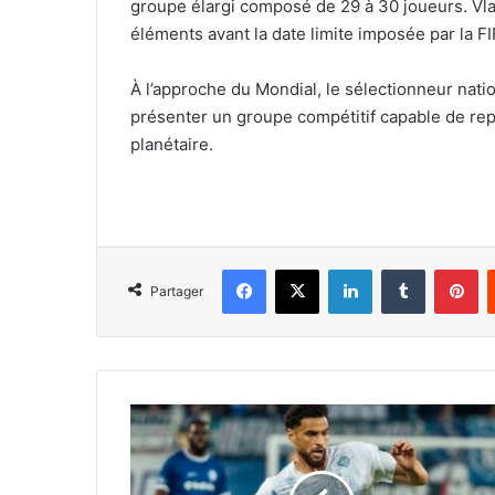
groupe élargi composé de 29 à 30 joueurs. Vlad
éléments avant la date limite imposée par la FI
À l’approche du Mondial, le sélectionneur nation
présenter un groupe compétitif capable de rep
planétaire.
Facebook
X
Linkedin
Tumblr
Pi
Partager
Zorgane
frustré
par
sa