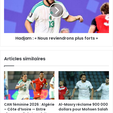
«
Nous
reviendrons
plus
forts
»
Hadjam : « Nous reviendrons plus forts »
Articles similaires
CAN féminine 2026 : Algérie
Al-Masry réclame 900 000
– Côte d’Ivoire — Entre
dollars pour Mohsen Salah