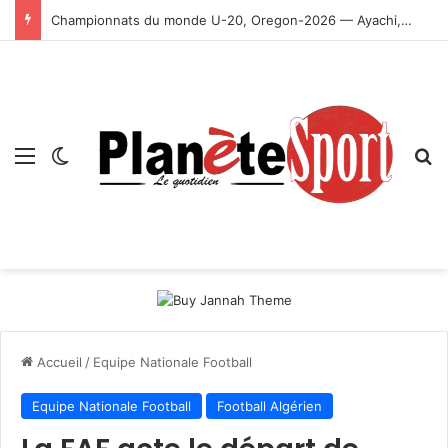
Championnats du monde U-20, Oregon-2026 — Ayachi, Dissa, Touahria et Ghezali en finale
Menu
Switch skin
R
Accueil
/
Equipe Nationale Football
Equipe Nationale Football
Football Algérien