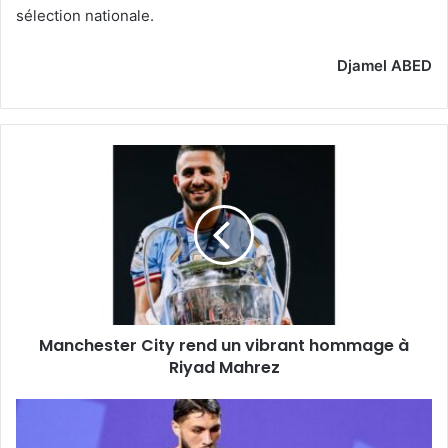
sélection nationale.
Djamel ABED
Manchester
City
rend
un
vibrant
hommage
à
Riyad
Mahrez
Manchester City rend un vibrant hommage à
Riyad Mahrez
Hadjam
: