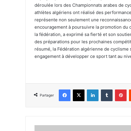
déroulée lors des Championnats arabes de cycl
athlètes algériens ont réalisé des performances
représente non seulement une reconnaissance
encouragement à poursuivre la promotion du cy
la fédération, a exprimé sa fierté et son soutie
des préparations pour les prochaines compétit
résumé, la Fédération algérienne de cyclisme s
engagement à développer ce sport tant au nive
Facebook
X
Linkedin
Tumblr
Pi
Partager
Le