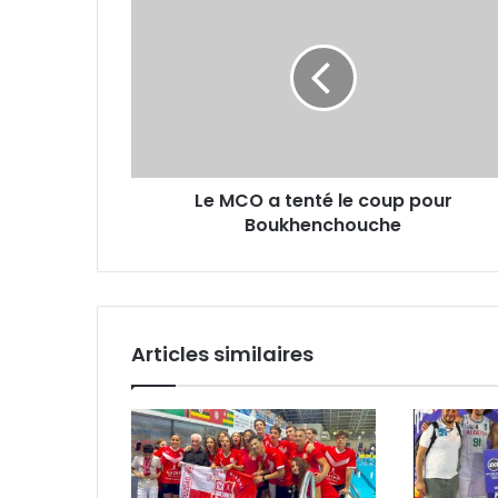
MCO
a
tenté
le
coup
pour
Boukhenchouche
Le MCO a tenté le coup pour
Boukhenchouche
Articles similaires