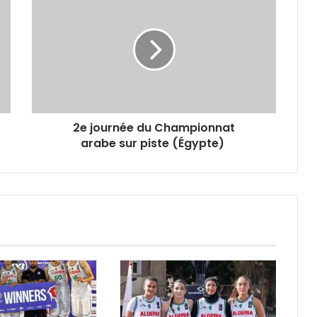
journée
du
Championnat
arabe sur
piste
(Égypte)
2e journée du Championnat
arabe sur piste (Égypte)