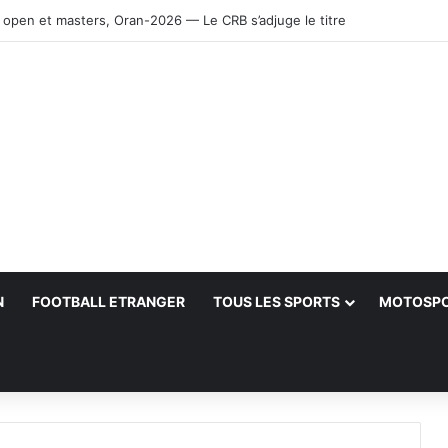
 open et masters, Oran-2026 — Le CRB s’adjuge le titre
N
FOOTBALL ETRANGER
TOUS LES SPORTS
MOTOSP
her