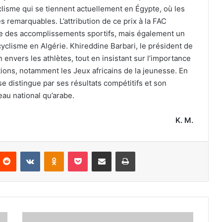
isme qui se tiennent actuellement en Égypte, où les
 remarquables. L’attribution de ce prix à la FAC
 des accomplissements sportifs, mais également un
clisme en Algérie. Khireddine Barbari, le président de
n envers les athlètes, tout en insistant sur l’importance
ions, notamment les Jeux africains de la jeunesse. En
e distingue par ses résultats compétitifs et son
au national qu’arabe.
K. M.
nterest
Reddit
VKontakte
Odnoklassniki
Pocket
Partager par email
Imprimer
2e