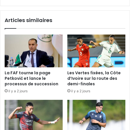
via
la
plateforme
Articles similaires
Tadkirati
La FAF tourne la page
Les Vertes fixées, la Côte
Petković et lance le
d’Ivoire sur la route des
processus de succession
demi-finales
il y a 2 jours
il y a 2 jours