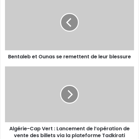
et
Ounas
se
remettent
de
leur
blessure
Bentaleb et Ounas se remettent de leur blessure
Algérie-
Cap
Vert
:
Lancement
de
l’opération
de
vente
Algérie-Cap Vert : Lancement de l’opération de
des
billets
vente des billets via la plateforme Tadkirati