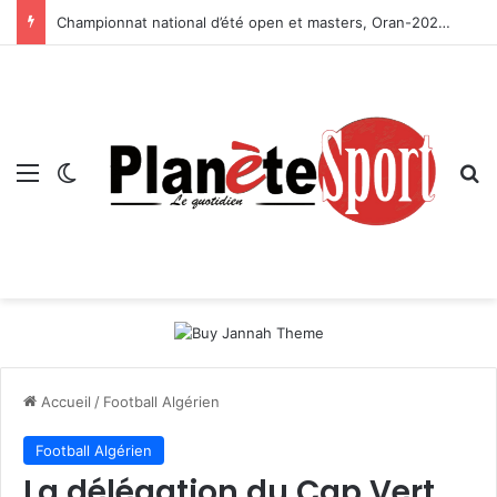
Championnat national d’été open et masters, Oran-2026 — Le CRB s’adjuge le titre
Menu
Switch skin
R
Accueil
/
Football Algérien
Football Algérien
La délégation du Cap Vert