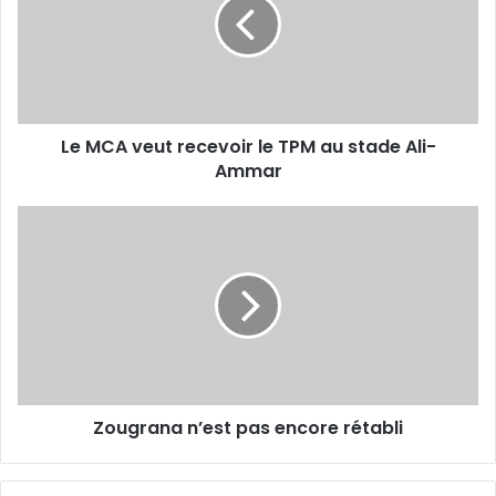
recevoir
le
TPM
au
stade
Ali-
Le MCA veut recevoir le TPM au stade Ali-
Ammar
Ammar
Zougrana
n’est
pas
encore
rétabli
Zougrana n’est pas encore rétabli