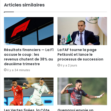
Articles similaires
Résultats financiers — La F1
La FAF tourne la page
accuse le coup : les
Petković et lance le
revenus chutent de 38% au
processus de succession
deuxième trimestre
il y a 2 jours
il y a 34 minutes
Les Vertes fixées, la Côte
Guenaoui envoie un