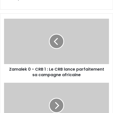
Zamalek
0
-
CRB
1
:
Le
CRB
lance
Zamalek 0 - CRB 1 : Le CRB lance parfaitement
parfaitement
sa
sa campagne africaine
campagne
africaine
La
direction
rassure
pour
la
qualification