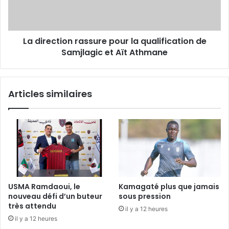
de
Samjlagic
et
La direction rassure pour la qualification de
Aït
Athmane
Samjlagic et Aït Athmane
Articles similaires
USMA Ramdaoui, le
Kamagaté plus que jamais
nouveau défi d’un buteur
sous pression
très attendu
il y a 12 heures
il y a 12 heures