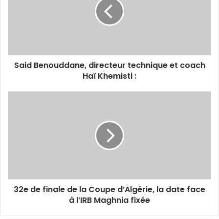
technique
et
coach
Haï
Khemisti :
Said Benouddane, directeur technique et coach
Haï Khemisti :
32e
de
finale
de
la
Coupe
d’Algérie,
la
date
32e de finale de la Coupe d’Algérie, la date face
face
à
à l’IRB Maghnia fixée
l’IRB
Maghnia