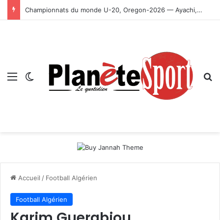
Championnats du monde U-20, Oregon-2026 — Ayachi, Dissa, Touahria et Ghezali en finale
Menu
Switch skin
R
Accueil
/
Football Algérien
Football Algérien
Karim Guerabiou