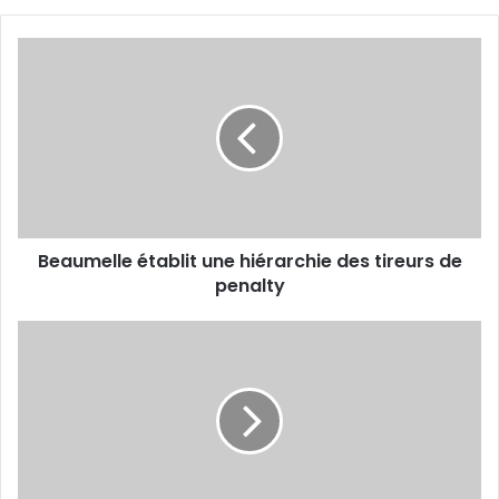
Beaumelle
établit
une
hiérarchie
des
tireurs
de
penalty
Beaumelle établit une hiérarchie des tireurs de
penalty
Karim
Guerabiou
réélu
pour
un
4e
mandat
olympique