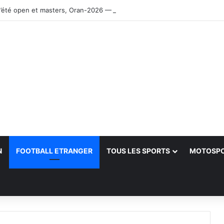
’été open et masters, Oran-2026 — Le CRB s’adjuge le titre
N
FOOTBALL ETRANGER
TOUS LES SPORTS
MOTOSP
her