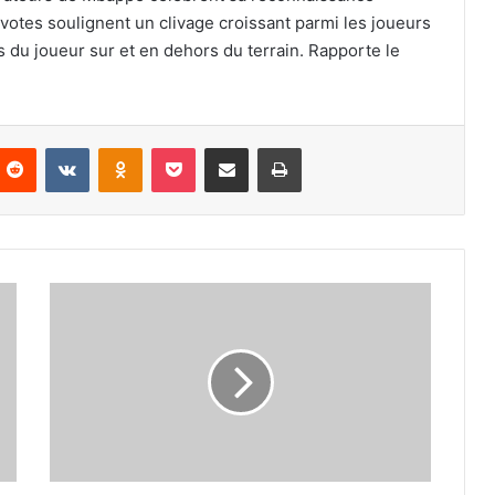
 votes soulignent un clivage croissant parmi les joueurs
ons du joueur sur et en dehors du terrain. Rapporte le
nterest
Reddit
VKontakte
Odnoklassniki
Pocket
Partager par email
Imprimer
« Injuste
et
douloureux »
:
Danilo
Pereira
s’attaque
au
PSG