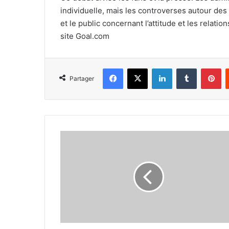
individuelle, mais les controverses autour des
et le public concernant l’attitude et les relati
site Goal.com
Facebook
X
Linkedin
Tumblr
Pi
Partager
Le
rêve
saoudien
de
Newcastle
s’effondre,
les
grandes
promesses