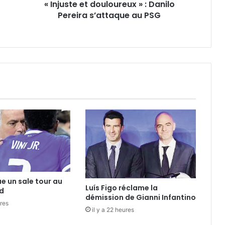
« Injuste et douloureux » : Danilo
Pereira s’attaque au PSG
ue un sale tour au
Luís Figo réclame la
d
démission de Gianni Infantino
ures
il y a 22 heures