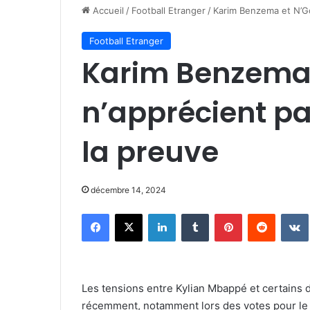
Accueil
/
Football Etranger
/
Karim Benzema et N’Go
Football Etranger
Karim Benzema 
n’apprécient p
la preuve
décembre 14, 2024
Facebook
X
Linkedin
Tumblr
Pinterest
Reddit
Les tensions entre Kylian Mbappé et certains 
récemment, notamment lors des votes pour le ti