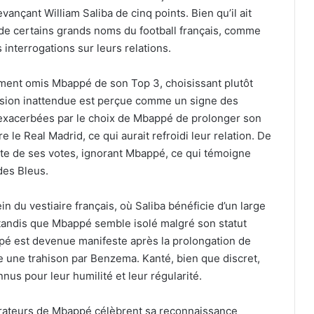
ançant William Saliba de cinq points. Bien qu’il ait
 de certains grands noms du football français, comme
interrogations sur leurs relations.
ément omis Mbappé de son Top 3, choisissant plutôt
ision inattendue est perçue comme un signe des
 exacerbées par le choix de Mbappé de prolonger son
 le Real Madrid, ce qui aurait refroidi leur relation. De
ête de ses votes, ignorant Mbappé, ce qui témoigne
des Bleus.
n du vestiaire français, où Saliba bénéficie d’un large
tandis que Mbappé semble isolé malgré son statut
pé est devenue manifeste après la prolongation de
 une trahison par Benzema. Kanté, bien que discret,
us pour leur humilité et leur régularité.
mirateurs de Mbappé célèbrent sa reconnaissance