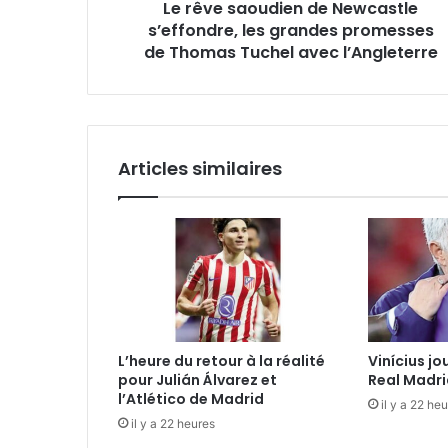
Le rêve saoudien de Newcastle
de
Thomas
s’effondre, les grandes promesses
Tuchel
de Thomas Tuchel avec l’Angleterre
avec
l’Angleterre
Articles similaires
L’heure du retour à la réalité
Vinícius jo
pour Julián Álvarez et
Real Madri
l’Atlético de Madrid
il y a 22 he
il y a 22 heures