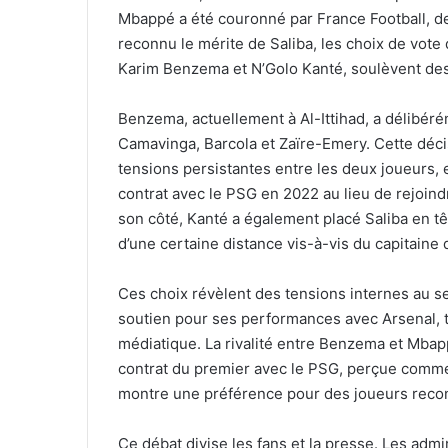
Mbappé a été couronné par France Football, dev
reconnu le mérite de Saliba, les choix de vote
Karim Benzema et N’Golo Kanté, soulèvent des 
Benzema, actuellement à Al-Ittihad, a délibér
Camavinga, Barcola et Zaïre-Emery. Cette déc
tensions persistantes entre les deux joueurs,
contrat avec le PSG en 2022 au lieu de rejoindre
son côté, Kanté a également placé Saliba en t
d’une certaine distance vis-à-vis du capitaine 
Ces choix révèlent des tensions internes au sei
soutien pour ses performances avec Arsenal, 
médiatique. La rivalité entre Benzema et Mbap
contrat du premier avec le PSG, perçue comme
montre une préférence pour des joueurs reconn
Ce débat divise les fans et la presse. Les ad