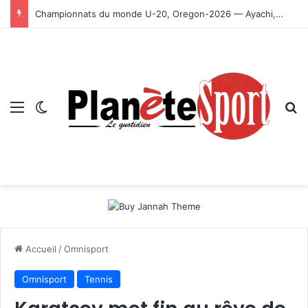
Championnats du monde U-20, Oregon-2026 — Ayachi, Dissa, Touahria et Ghezali en finale
Menu
Switch skin
R
Accueil
/
Omnisport
Omnisport
Tennis