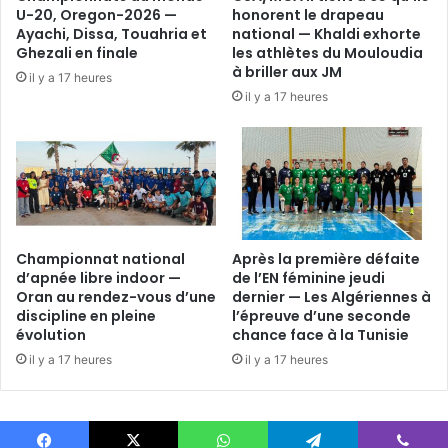
U-20, Oregon-2026 —
honorent le drapeau
Ayachi, Dissa, Touahria et
national — Khaldi exhorte
Ghezali en finale
les athlètes du Mouloudia
à briller aux JM
il y a 17 heures
il y a 17 heures
Championnat national
Après la première défaite
d’apnée libre indoor —
de l’EN féminine jeudi
Oran au rendez-vous d’une
dernier — Les Algériennes à
discipline en pleine
l’épreuve d’une seconde
évolution
chance face à la Tunisie
il y a 17 heures
il y a 17 heures