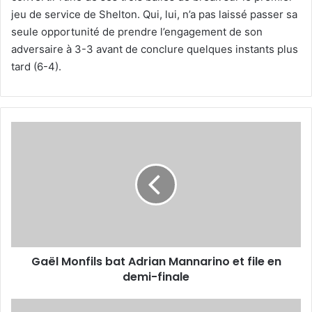
jeu de service de Shelton. Qui, lui, n’a pas laissé passer sa
seule opportunité de prendre l’engagement de son
adversaire à 3-3 avant de conclure quelques instants plus
tard (6-4).
Gaël
Monfils
bat
Adrian
Mannarino
et
file
en
demi-
Gaël Monfils bat Adrian Mannarino et file en
finale
demi-finale
12