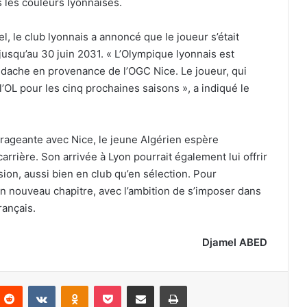
 les couleurs lyonnaises.
, le club lyonnais a annoncé que le joueur s’était
jusqu’au 30 juin 2031. « L’Olympique lyonnais est
Boudache en provenance de l’OGC Nice. Le joueur, qui
l’OL pour les cinq prochaines saisons », a indiqué le
rageante avec Nice, le jeune Algérien espère
rrière. Son arrivée à Lyon pourrait également lui offrir
sion, aussi bien en club qu’en sélection. Pour
n nouveau chapitre, avec l’ambition de s’imposer dans
rançais.
Djamel ABED
nterest
Reddit
VKontakte
Odnoklassniki
Pocket
Partager par email
Imprimer