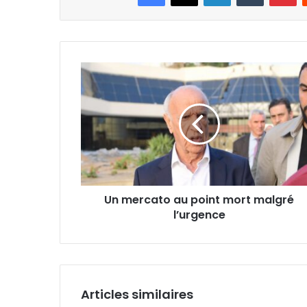
Un
mercato
au
point
mort
malgré
l’urgence
Un mercato au point mort malgré
l’urgence
Articles similaires