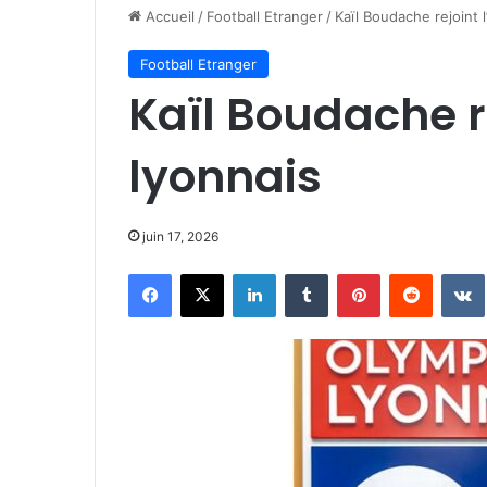
Accueil
/
Football Etranger
/
Kaïl Boudache rejoint 
Football Etranger
Kaïl Boudache r
lyonnais
juin 17, 2026
Facebook
X
Linkedin
Tumblr
Pinterest
Reddit