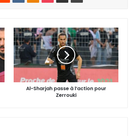
Al-
Sharjah
passe
à
l’action
pour
Zerrouki
Al-Sharjah passe à l’action pour
Zerrouki