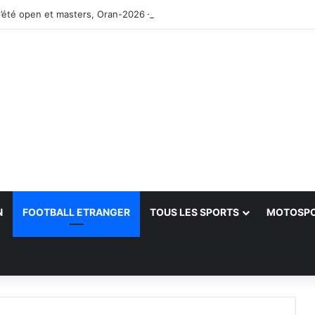
’été open et masters, Oran-2026 — Le CRB s’adjuge le titre
N
FOOTBALL ETRANGER
TOUS LES SPORTS
MOTOSP
her