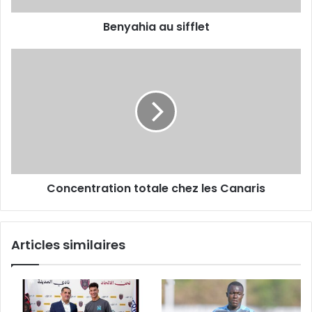
Benyahia au sifflet
Concentration
totale
chez
les
Canaris
Concentration totale chez les Canaris
Articles similaires