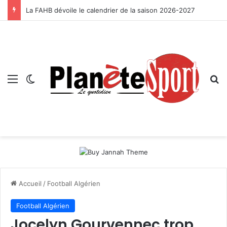
La FAHB dévoile le calendrier de la saison 2026-2027
Menu
Switch skin
R
Accueil
/
Football Algérien
Football Algérien
Jocelyn Gourvennec trop