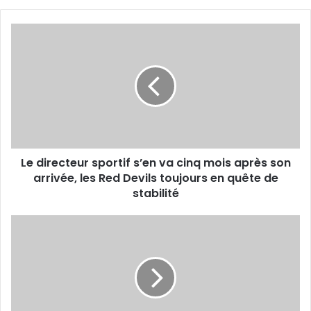
Le
directeur
sportif
s’en
va
cinq
mois
après
son
Le directeur sportif s’en va cinq mois après son
arrivée,
les
arrivée, les Red Devils toujours en quête de
Red
stabilité
Devils
toujours
Robert
en
Lewandowski
quête
rejoint
de
Lionel
stabilité
Messi