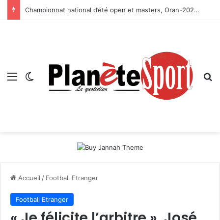
Championnat national d’été open et masters, Oran-2026 — Le CRB s’adjuge le titre
Menu
Switch skin
R
Accueil
/
Football Etranger
Football Etranger
« Je félicite l’arbitre », José