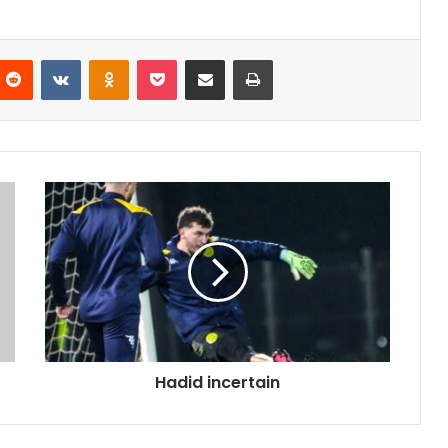
nterest
Reddit
VKontakte
Odnoklassniki
Pocket
Partager par email
Imprimer
Hadid
incertain
Hadid incertain