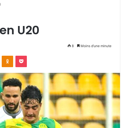
0
en U20
8
Moins d’une minute
VKontakte
Odnoklassniki
Pocket