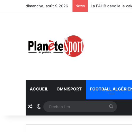
dimanche, août 9 2026
News
La FAHB dévoile le ca
ACCUEIL
OMNISPORT
FOOTBALL ALGÉRIE
Article Aléatoire
Switch skin
Recherc