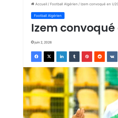
Accueil
/
Football Algérien
/
Izem convoqué en U2
Football Algérien
Izem convoqué 
juin 2, 2026
Facebook
X
Linkedin
Tumblr
Pinterest
Reddit