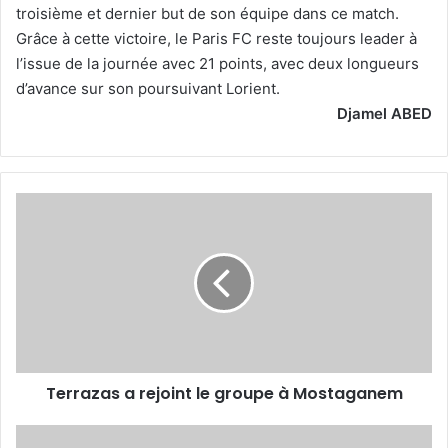
troisième et dernier but de son équipe dans ce match.
Grâce à cette victoire, le Paris FC reste toujours leader à
l’issue de la journée avec 21 points, avec deux longueurs
d’avance sur son poursuivant Lorient.
Djamel ABED
Terrazas
a
rejoint
le
groupe
à
Mostaganem
Terrazas a rejoint le groupe à Mostaganem
QSL