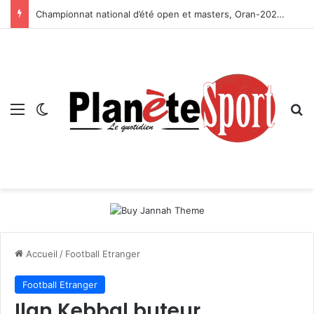
Championnat national d’été open et masters, Oran-2026 — Le CRB s’adjuge le titre
Menu
Switch skin
R
Accueil
/
Football Etranger
Football Etranger
Ilan Kebbal buteur