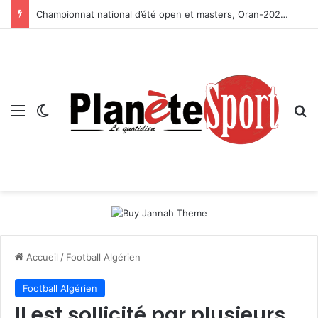
Championnat national d’été open et masters, Oran-2026 — Le CRB s’adjuge le titre
Menu
Switch skin
R
Accueil
/
Football Algérien
Football Algérien
Il est sollicité par plusieurs