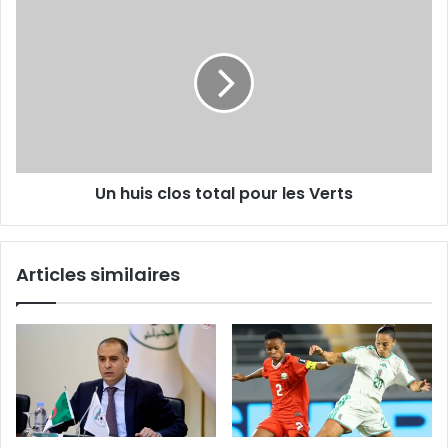
Un
huis
clos
total
pour
les
Verts
Un huis clos total pour les Verts
Articles similaires