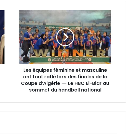
Les
équipes
féminine
et
masculine
ont
tout
raflé
lors
Les équipes féminine et masculine
des
finales
ont tout raflé lors des finales de la
de
Coupe d’Algérie -- Le HBC El-Biar au
la
sommet du handball national
Coupe
d’Algérie
-
-
Le
HBC
El-