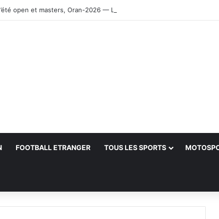
’été open et masters, Oran-2026 — Le CRB s’adjuge le titre
N
FOOTBALL ETRANGER
TOUS LES SPORTS
MOTOSP
her