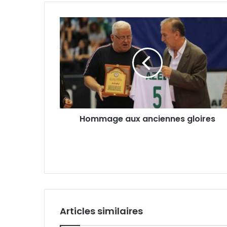
Hommage
aux
anciennes
gloires
Hommage aux anciennes gloires
Articles similaires