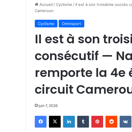
Accueil
/
Cyclisme
/
Il est à son troisième succès c
Cameroun
Cyclisme
Omnisport
Il est à son tro
consécutif — Na
remporte la 4e 
circuit Camero
juin 7, 2026
Facebook
X
Linkedin
Tumblr
Pinterest
Reddit