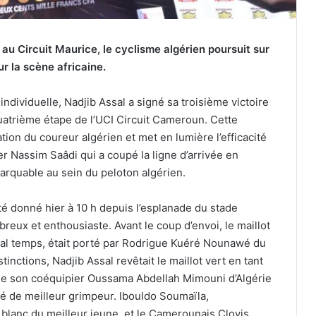
au Circuit Maurice, le cyclisme algérien poursuit sur
r la scène africaine.
ndividuelle, Nadjib Assal a signé sa troisième victoire
uatrième étape de l’UCI Circuit Cameroun. Cette
ion du coureur algérien et met en lumière l’efficacité
ier Nassim Saâdi qui a coupé la ligne d’arrivée en
arquable au sein du peloton algérien.
té donné hier à 10 h depuis l’esplanade du stade
eux et enthousiaste. Avant le coup d’envoi, le maillot
al temps, était porté par Rodrigue Kuéré Nounawé du
nctions, Nadjib Assal revêtait le maillot vert en tant
que son coéquipier Oussama Abdellah Mimouni d’Algérie
ité de meilleur grimpeur. Ibouldo Soumaïla,
t blanc du meilleur jeune, et le Camerounais Clovis