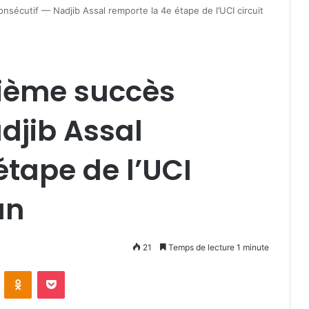
onsécutif — Nadjib Assal remporte la 4e étape de l’UCI circuit
isième succès
djib Assal
étape de l’UCI
un
21
Temps de lecture 1 minute
VKontakte
Odnoklassniki
Pocket