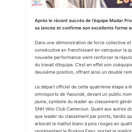
Après le récent succès de l’équipe Madar Pro 
sa lancée et confirme son excellente forme su
Dans une démonstration de force collective et i
consécutive en franchissant en vainqueur la q
nouvelle performance vient renforcer la réputat
du travail d’équipe. C’est en effet son coéquip
deuxième position, offrant ainsi un doublé rem
Le départ officiel de cette quatrième étape a é
omnisports de Yaoundé, devant un public nombr
jaune, symbole du leader au classement génér
SNH Vélo Club Cameroun. Quant aux autres disti
que leader du classement par points, tandis 
arborait le maillot blanc à pois rouges en qual
représentant le Burkina Faso, portait le maillo