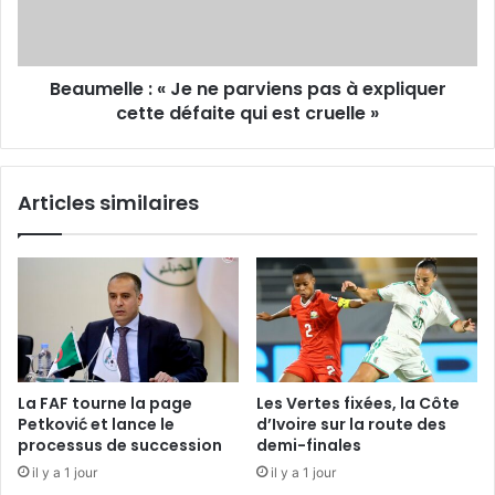
pas
à
expliquer
Beaumelle : « Je ne parviens pas à expliquer
cette
défaite
cette défaite qui est cruelle »
qui
est
cruelle
Articles similaires
»
La FAF tourne la page
Les Vertes fixées, la Côte
Petković et lance le
d’Ivoire sur la route des
processus de succession
demi-finales
il y a 1 jour
il y a 1 jour