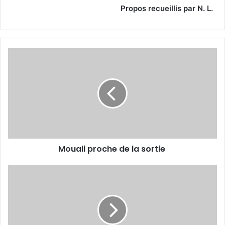
Propos recueillis par N. L.
Mouali
proche de
la
sortie
Mouali proche de la sortie
Beaumelle
:
«
Je
ne
parviens