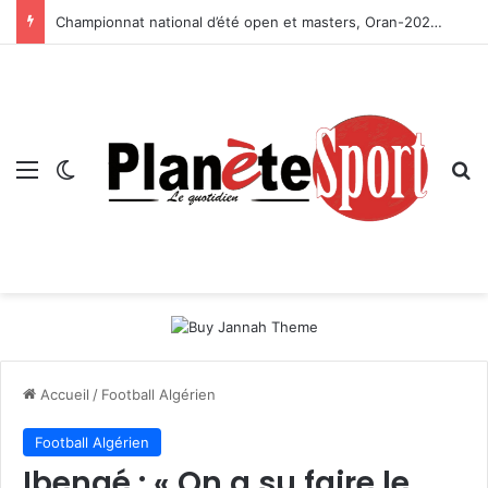
Championnat national d’été open et masters, Oran-2026 — Le CRB s’adjuge le titre
Menu
Switch skin
R
Accueil
/
Football Algérien
Football Algérien
Ibengé : « On a su faire le