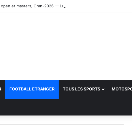
 open et masters, Oran-2026 — Le CRB s’adjuge le titre
N
FOOTBALL ETRANGER
TOUS LES SPORTS
MOTOSP
her