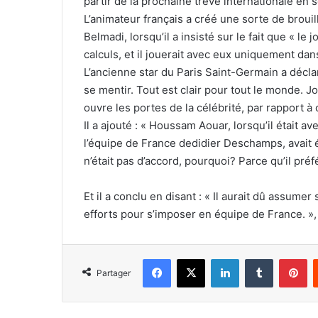
partir de la prochaine trêve internationale en
L’animateur français a créé une sorte de brouil
Belmadi, lorsqu’il a insisté sur le fait que « l
calculs, et il jouerait avec eux uniquement dan
L’ancienne star du Paris Saint-Germain a déclar
se mentir. Tout est clair pour tout le monde. 
ouvre les portes de la célébrité, par rapport à c
Il a ajouté : « Houssam Aouar, lorsqu’il était a
l’équipe de France dedidier Deschamps, avait ét
n’était pas d’accord, pourquoi? Parce qu’il préfé
Et il a conclu en disant : « Il aurait dû assume
efforts pour s’imposer en équipe de France. »,
Facebook
X
Linkedin
Tumblr
Pi
Partager