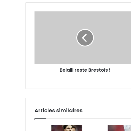
Belaili
reste
Brestois
!
Belaili reste Brestois !
Articles similaires