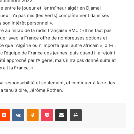
 septembre 2022.
le entre le joueur et l’entraîneur algérien Djamel
e joueur n’a pas mis (les Verts) complètement dans ses
s son intérêt personnel ».
é au micro de la radio française RMC : «Il ne faut pas
Jouer avec la France offre de nombreuses options et
e que l’Algérie ou n’importe quel autre africain », dit-il.
vec l’équipe de France des jeunes, puis quand il a rejoint
é approché par l’Algérie, mais il n’a pas donné suite et
rait la France. ».
r sa responsabilité et seulement, et continuer à faire des
 a tenu à dire, Jérôme Rothen.
nterest
Reddit
VKontakte
Odnoklassniki
Pocket
Partager par email
Imprimer