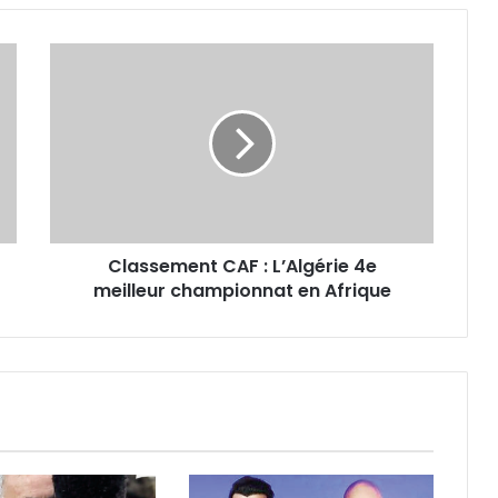
Classement
CAF
:
L’Algérie
4e
meilleur
championnat
en
Afrique
Classement CAF : L’Algérie 4e
meilleur championnat en Afrique