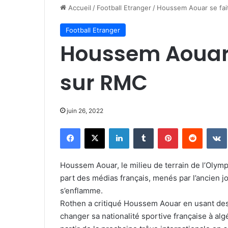
Accueil
/
Football Etranger
/
Houssem Aouar se fai
Football Etranger
Houssem Aouar 
sur RMC
juin 26, 2022
Facebook
X
Linkedin
Tumblr
Pinterest
Reddit
Houssem Aouar, le milieu de terrain de l’Olympiq
part des médias français, menés par l’ancien 
s’enflamme.
Rothen a critiqué Houssem Aouar en usant des 
changer sa nationalité sportive française à alg