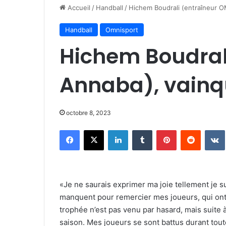
Accueil
/
Handball
/
Hichem Boudrali (entraîneur O
Handball
Omnisport
Hichem Boudral
Annaba), vainq
octobre 8, 2023
Facebook
X
Linkedin
Tumblr
Pinterest
Reddit
«Je ne saurais exprimer ma joie tellement je s
manquent pour remercier mes joueurs, qui ont é
trophée n’est pas venu par hasard, mais suite à
saison. Mes joueurs se sont battus durant toute