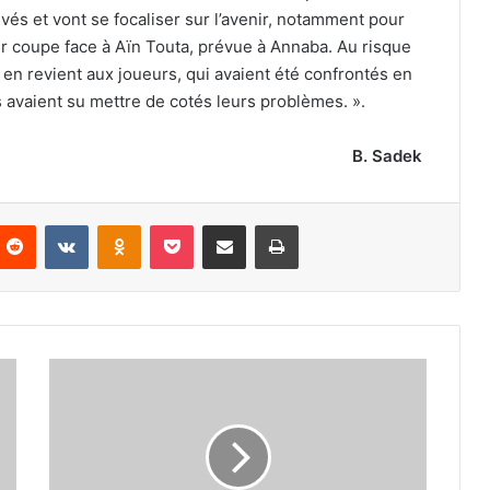
vés et vont se focaliser sur l’avenir, notamment pour
er coupe face à Aïn Touta, prévue à Annaba. Au risque
 en revient aux joueurs, qui avaient été confrontés en
 avaient su mettre de cotés leurs problèmes. ».
B. Sadek
nterest
Reddit
VKontakte
Odnoklassniki
Pocket
Partager par email
Imprimer
Djamel
Belmadi
appelle
à
la
sérénité