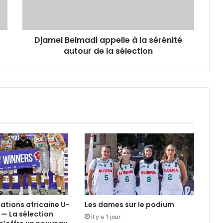
autour
de
la
Djamel Belmadi appelle à la sérénité
sélection
autour de la sélection
nations africaine U-
Les dames sur le podium
 — La sélection
il y a 1 jour