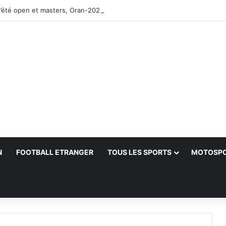
’été open et masters, Oran-2026 — Le CRB s’adjuge le titre
N
FOOTBALL ETRANGER
TOUS LES SPORTS
MOTOSP
her