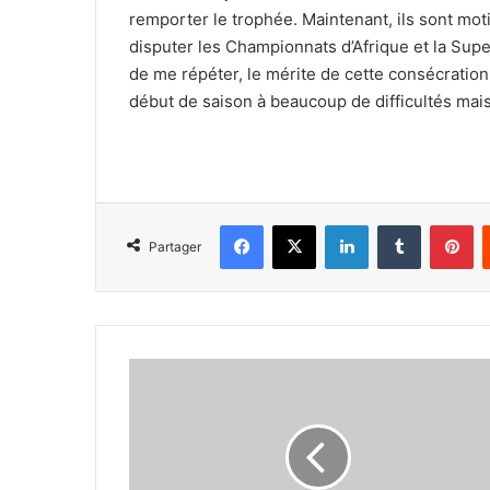
remporter le trophée. Maintenant, ils sont moti
disputer les Championnats d’Afrique et la Sup
de me répéter, le mérite de cette consécration
début de saison à beaucoup de difficultés mais
Facebook
X
Linkedin
Tumblr
Pi
Partager
Lamine
Sahli
(entraîneur
HBC
El
Biar) :