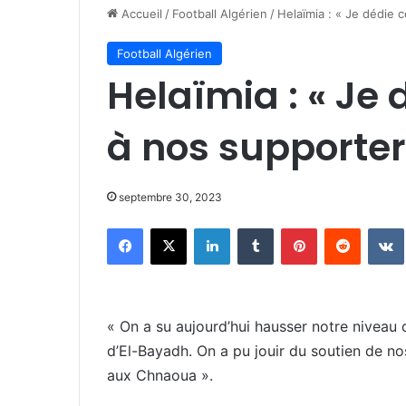
Accueil
/
Football Algérien
/
Helaïmia : « Je dédie c
Football Algérien
Helaïmia : « Je 
à nos supporter
septembre 30, 2023
Facebook
X
Linkedin
Tumblr
Pinterest
Reddit
« On a su aujourd’hui hausser notre niveau 
d’El-Bayadh. On a pu jouir du soutien de nos 
aux Chnaoua ».