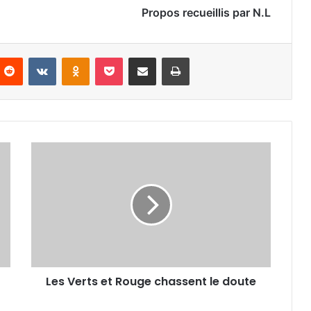
Propos recueillis par N.L
nterest
Reddit
VKontakte
Odnoklassniki
Pocket
Partager par email
Imprimer
Les
Verts
et
Rouge
chassent
le
doute
Les Verts et Rouge chassent le doute