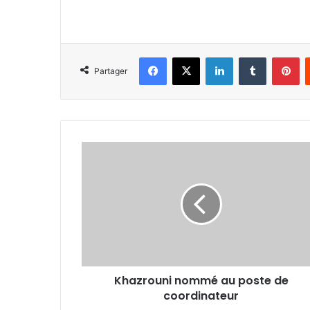
Facebook
X
Linkedin
Tumblr
Pi
Partager
Khazrouni
nommé
au
poste
de
coordinateur
Khazrouni nommé au poste de
coordinateur