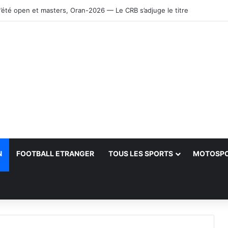
’été open et masters, Oran-2026 — Le CRB s’adjuge le titre
N
FOOTBALL ETRANGER
TOUS LES SPORTS
MOTOSP
her