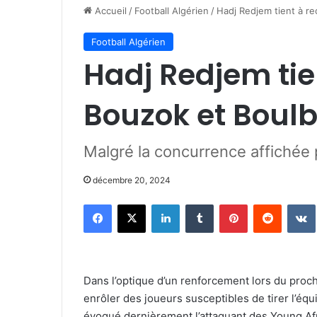
Accueil
/
Football Algérien
/
Hadj Redjem tient à re
Football Algérien
Hadj Redjem tie
Bouzok et Boul
Malgré la concurrence affichée p
décembre 20, 2024
Facebook
X
Linkedin
Tumblr
Pinterest
Reddit
Dans l’optique d’un renforcement lors du proch
enrôler des joueurs susceptibles de tirer l’équ
évoqué dernièrement l’attaquant des Young Afr