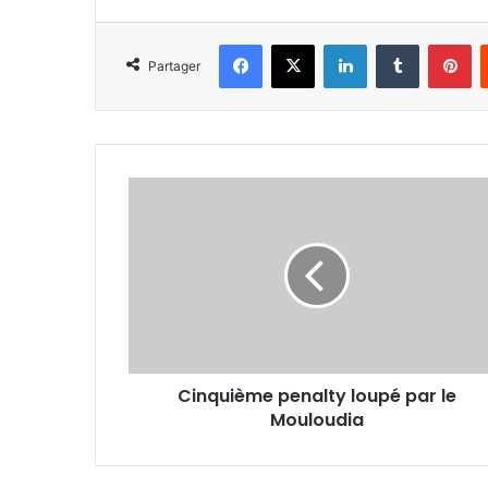
Facebook
X
Linkedin
Tumblr
Pi
Partager
Cinquième
penalty
loupé
par
le
Mouloudia
Cinquième penalty loupé par le
Mouloudia