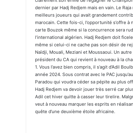
clairement son envie de regagner le Championna
dernier par Hadj Redjem mais en vain. Le Raja n
meilleurs joueurs qui avait grandement contrib
marocain. Cette fois-ci, l’opportunité s’offre 
carte Bouzok même si la concurrence sera rude
l’international algérien. Hadj Redjem doit fice
même si celui-ci ne cache pas son désir de re
Naïdji, Mouali, Meziani et Moussaoui. Un autre
président du CA qui revient à nouveau à la char
1. Vous l’avez bien compris, il s’agit d’Adil Bou
année 2024. Sous contrat avec le PAC jusqu’au 3
Paradou qui voudra céder sa pépite au plus offr
Hadj Redjem va devoir jouer très serré car plus
Adil cet hiver quitte à casser leur tirelire. M
veut à nouveau marquer les esprits en réalisan
quête d’une deuxième étoile africaine.