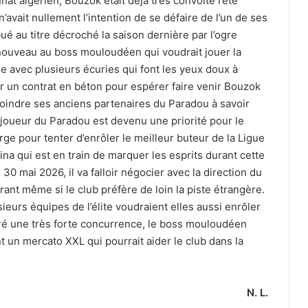
t algérien, Bouzok était déjà très convoité l’été
’avait nullement l’intention de se défaire de l’un de ses
ué au titre décroché la saison dernière par l’ogre
à nouveau au boss mouloudéen qui voudrait jouer la
 avec plusieurs écuries qui font les yeux doux à
ler un contrat en béton pour espérer faire venir Bouzok
joindre ses anciens partenaires du Paradou à savoir
 joueur du Paradou est devenu une priorité pour le
ge pour tenter d’enrôler le meilleur buteur de la Ligue
lbina qui est en train de marquer les esprits durant cette
0 mai 2026, il va falloir négocier avec la direction du
ant même si le club préfère de loin la piste étrangère.
ieurs équipes de l’élite voudraient elles aussi enrôler
algré une très forte concurrence, le boss mouloudéen
t un mercato XXL qui pourrait aider le club dans la
N. L.