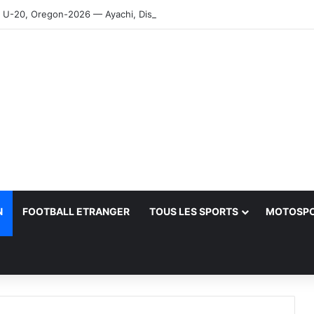
-20, Oregon-2026 — Ayachi, Dissa, Touahria et Ghezali en finale
N
FOOTBALL ETRANGER
TOUS LES SPORTS
MOTOSP
her