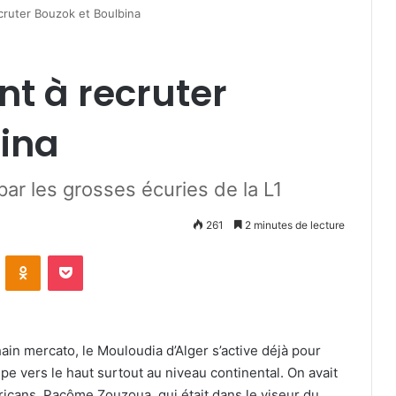
cruter Bouzok et Boulbina
nt à recruter
bina
ar les grosses écuries de la L1
261
2 minutes de lecture
VKontakte
Odnoklassniki
Pocket
ain mercato, le Mouloudia d’Alger s’active déjà pour
ipe vers le haut surtout au niveau continental. On avait
icans, Pacôme Zouzoua, qui était dans le viseur du