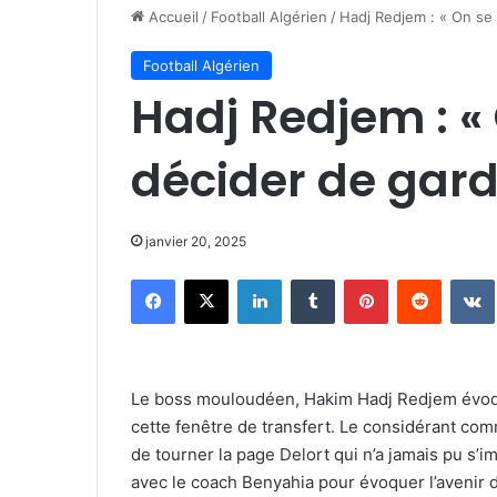
Accueil
/
Football Algérien
/
Hadj Redjem : « On se 
Football Algérien
Hadj Redjem : «
décider de gard
janvier 20, 2025
Facebook
X
Linkedin
Tumblr
Pinterest
Reddit
Le boss mouloudéen, Hakim Hadj Redjem évoque
cette fenêtre de transfert. Le considérant comm
de tourner la page Delort qui n’a jamais pu s’
avec le coach Benyahia pour évoquer l’avenir 