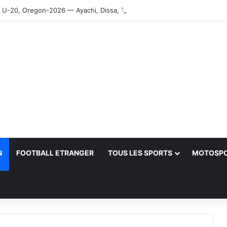
-20, Oregon-2026 — Ayachi, Dissa, Touahria et Ghezali en finale
N
FOOTBALL ETRANGER
TOUS LES SPORTS
MOTOSP
her