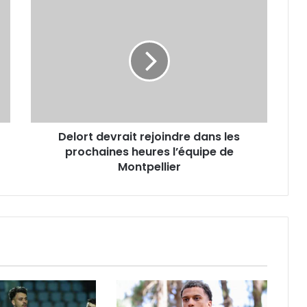
Delort
devrait
rejoindre
dans
les
prochaines
heures
l’équipe
de
Delort devrait rejoindre dans les
Montpellier
prochaines heures l’équipe de
Montpellier