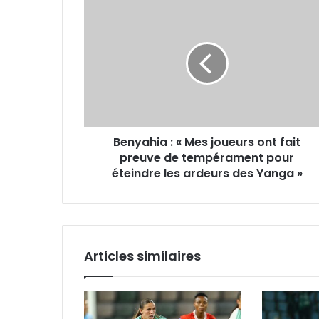
Benyahia
:
«
Mes
joueurs
ont
fait
preuve
de
Benyahia : « Mes joueurs ont fait
tempérament
pour
preuve de tempérament pour
éteindre
éteindre les ardeurs des Yanga »
les
ardeurs
des
Yanga
»
Articles similaires