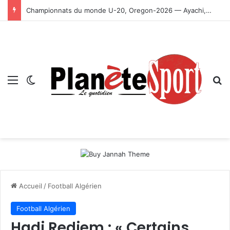
Championnats du monde U-20, Oregon-2026 — Ayachi, Dissa, Touahria et Ghezali en finale
Menu
Switch skin
R
Accueil
/
Football Algérien
Football Algérien
Hadj Redjem : « Certains