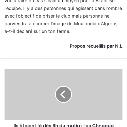
voulu faire du cas Chaâl un moyen pour déstabiliser
l’équipe. Il y a des personnes qui agissent dans l’ombre
avec l’objectif de briser le club mais personne ne
parviendra à écorner l’image du Mouloudia d’Alger »,
a-t-il déclaré sur un ton ferme.
Propos recueillis par N.L
Ils
étaient
là
dès
9h
du
matin
:
Les
Ils étaient là dès 9h du matin : Les Chnaoua
Chnaoua