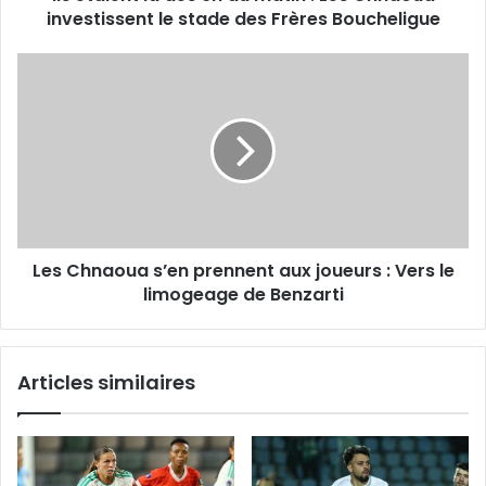
investissent
investissent le stade des Frères Boucheligue
le
stade
Les
des
Chnaoua
Frères
s’en
Boucheligue
prennent
aux
joueurs
:
Vers
le
Les Chnaoua s’en prennent aux joueurs : Vers le
limogeage
de
limogeage de Benzarti
Benzarti
Articles similaires