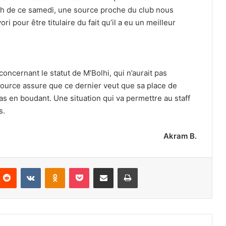
ch de ce samedi, une source proche du club nous
i pour être titulaire du fait qu’il a eu un meilleur
oncernant le statut de M’Bolhi, qui n’aurait pas
ource assure que ce dernier veut que sa place de
 pas en boudant. Une situation qui va permettre au staff
s.
Akram B.
nterest
Reddit
VKontakte
Odnoklassniki
Pocket
Partager par email
Imprimer