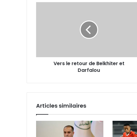
Vers
le
retour
de
Belkhiter
et
Darfalou
Vers le retour de Belkhiter et
Darfalou
Articles similaires