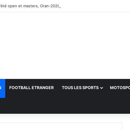
’été open et masters, Oran-2026 — Le CRB s’adjuge le titre
N
FOOTBALL ETRANGER
TOUS LES SPORTS
MOTOSP
her