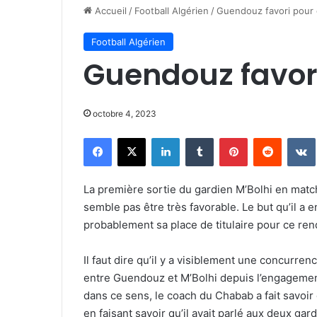
Accueil
/
Football Algérien
/
Guendouz favori pour ê
Football Algérien
Guendouz favori 
octobre 4, 2023
Facebook
X
Linkedin
Tumblr
Pinterest
Reddit
La première sortie du gardien M’Bolhi en matc
semble pas être très favorable. Le but qu’il a 
probablement sa place de titulaire pour ce re
Il faut dire qu’il y a visiblement une concurre
entre Guendouz et M’Bolhi depuis l’engagemen
dans ce sens, le coach du Chabab a fait savoir 
en faisant savoir qu’il avait parlé aux deux gar