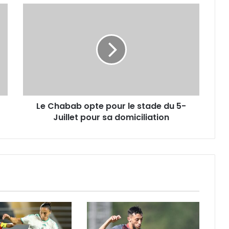
Le
Chabab
opte
pour
le
stade
du
5-
Juillet
Le Chabab opte pour le stade du 5-
pour
sa
Juillet pour sa domiciliation
domiciliation