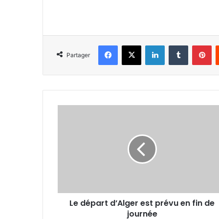
Facebook
X
Linkedin
Tumblr
Pi
Partager
Le
départ
d’Alger est
prévu
en
fin de
journée
Le départ d’Alger est prévu en fin de
journée