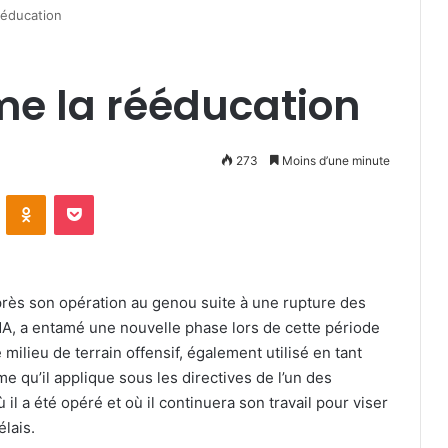
ééducation
e la rééducation
273
Moins d’une minute
VKontakte
Odnoklassniki
Pocket
après son opération au genou suite à une rupture des
MA, a entamé une nouvelle phase lors de cette période
milieu de terrain offensif, également utilisé en tant
e qu’il applique sous les directives de l’un des
 il a été opéré et où il continuera son travail pour viser
élais.