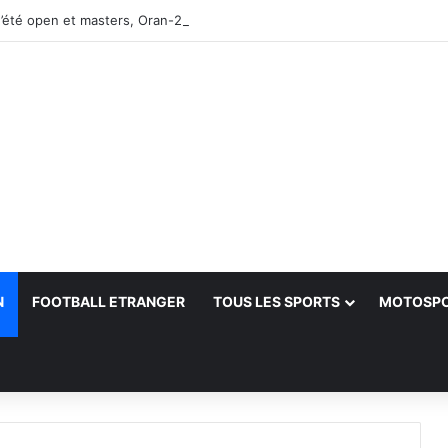
’été open et masters, Oran-2026 — Le CRB s’adjuge le titre
N
FOOTBALL ETRANGER
TOUS LES SPORTS
MOTOSP
her