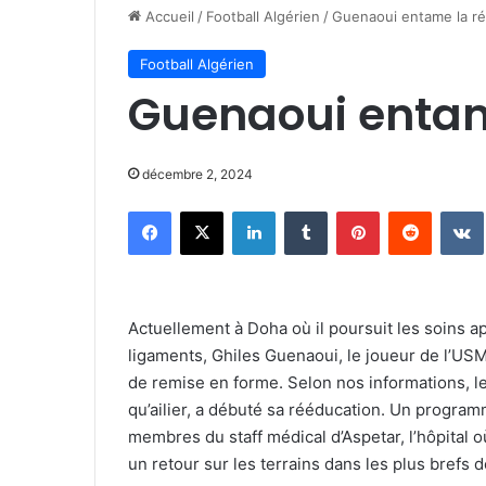
Accueil
/
Football Algérien
/
Guenaoui entame la r
Football Algérien
Guenaoui entam
décembre 2, 2024
Facebook
X
Linkedin
Tumblr
Pinterest
Reddit
Actuellement à Doha où il poursuit les soins 
ligaments, Ghiles Guenaoui, le joueur de l’US
de remise en forme. Selon nos informations, le 
qu’ailier, a débuté sa rééducation. Un programm
membres du staff médical d’Aspetar, l’hôpital où
un retour sur les terrains dans les plus brefs d