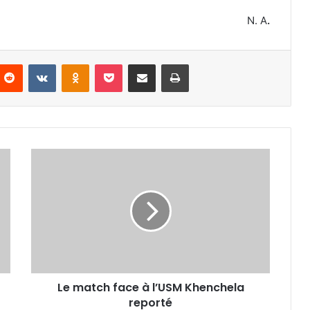
N. A
.
nterest
Reddit
VKontakte
Odnoklassniki
Pocket
Partager par email
Imprimer
Le
match
face
à
l’USM
Khenchela
reporté
Le match face à l’USM Khenchela
reporté