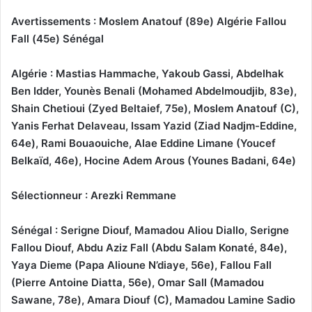
Avertissements : Moslem Anatouf (89e) Algérie Fallou
Fall (45e) Sénégal
Algérie : Mastias Hammache, Yakoub Gassi, Abdelhak
Ben Idder, Younès Benali (Mohamed Abdelmoudjib, 83e),
Shain Chetioui (Zyed Beltaief, 75e), Moslem Anatouf (C),
Yanis Ferhat Delaveau, Issam Yazid (Ziad Nadjm-Eddine,
64e), Rami Bouaouiche, Alae Eddine Limane (Youcef
Belkaïd, 46e), Hocine Adem Arous (Younes Badani, 64e)
Sélectionneur : Arezki Remmane
Sénégal : Serigne Diouf, Mamadou Aliou Diallo, Serigne
Fallou Diouf, Abdu Aziz Fall (Abdu Salam Konaté, 84e),
Yaya Dieme (Papa Alioune N’diaye, 56e), Fallou Fall
(Pierre Antoine Diatta, 56e), Omar Sall (Mamadou
Sawane, 78e), Amara Diouf (C), Mamadou Lamine Sadio