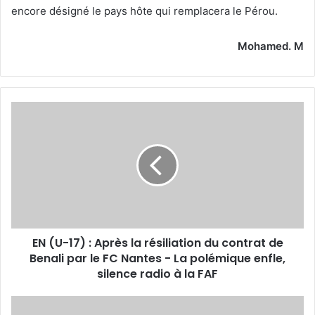
encore désigné le pays hôte qui remplacera le Pérou.
Mohamed. M
EN
(U-
17)
:
Après
la
résiliation
du
contrat
EN (U-17) : Après la résiliation du contrat de
de
Benali
Benali par le FC Nantes - La polémique enfle,
par
silence radio à la FAF
le
FC
03
Nantes