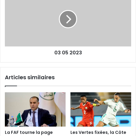
05
-
2023
La
polémique
enfle,
silence
radio
à
la
03 05 2023
FAF
Articles similaires
La FAF tourne la page
Les Vertes fixées, la Côte