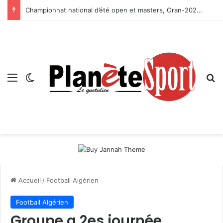
Championnat national d’été open et masters, Oran-2026 — Le CRB s’adjuge le titre
Menu
Switch skin
R
Accueil
/
Football Algérien
Football Algérien
Groupe a 2es journée