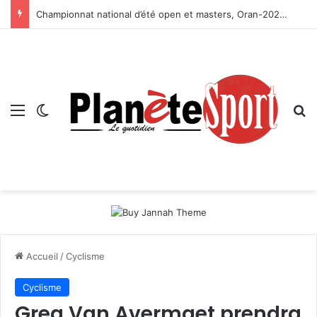
Championnat national d’été open et masters, Oran-2026 — Le CRB s’adjuge le titre
Menu
Switch skin
R
Accueil
/
Cyclisme
Cyclisme
Greg Van Avermaet prendra