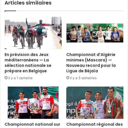
Articles similaires
2024
En prévision des Jeux
Championnat d’Algérie
méditerranéens — La
minimes (Mascara) —
sélection nationale se
Nouveau record pour la
prépare en Belgique
Ligue de Béjaïa
il y a 1 semaine
il y a 3 semaines
Championnat national sur
Championnat régional des