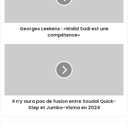
est
une
compétence»
Georges Leekens : «Walid Sadi est une
compétence»
Il
n’y
aura
pas
de
fusion
entre
Soudal
Quick-
Il n’y aura pas de fusion entre Soudal Quick-
Step
et
Step et Jumbo-Visma en 2024
Jumbo-
Visma
en