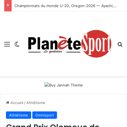
Championnats du monde U-20, Oregon-2026 — Ayachi, Dissa, Touahria et Ghezali en finale
Menu
Switch skin
R
Accueil
/
Athlétisme
Athlétisme
Omnisport