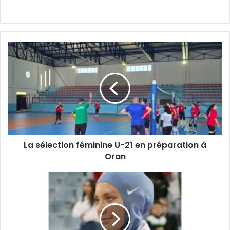
La
sélection
féminine
U-
21
en
préparation
à
Oran
La sélection féminine U-21 en préparation à
Oran
Elles
se
sont
illustrées
lors