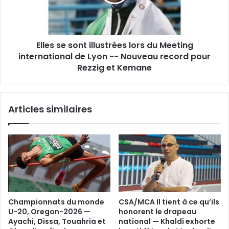
du
Meeting
international
de
Elles se sont illustrées lors du Meeting
Lyon
-
international de Lyon -- Nouveau record pour
-
Rezzig et Kemane
Nouveau
record
pour
Articles similaires
Rezzig
et
Kemane
Championnats du monde
CSA/MCA Il tient à ce qu’ils
U-20, Oregon-2026 —
honorent le drapeau
Ayachi, Dissa, Touahria et
national — Khaldi exhorte