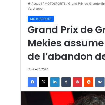
Accueil
/
MOTOSPORTS
/
Grand Prix de Grande-Br
Verstappen
MOTOSPORTS
Grand Prix de 
Mekies assume 
de l’abandon d
juillet 7, 2026
Facebook
X
Linkedin
Tumblr
Pinterest
Reddit