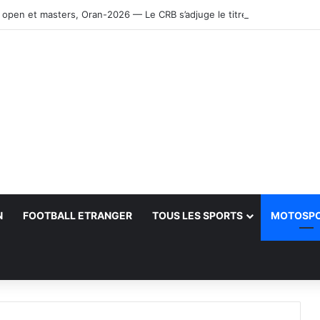
 open et masters, Oran-2026 — Le CRB s’adjuge le titre
N
FOOTBALL ETRANGER
TOUS LES SPORTS
MOTOSP
her