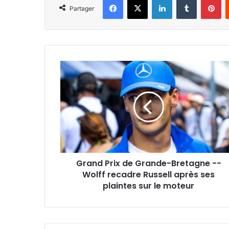
Partager
Grand
Prix
de
Grande-
Bretagne
-
-
Wolff
recadre
Grand Prix de Grande-Bretagne --
Russell
après
Wolff recadre Russell après ses
ses
plaintes sur le moteur
plaintes
sur
le
moteur