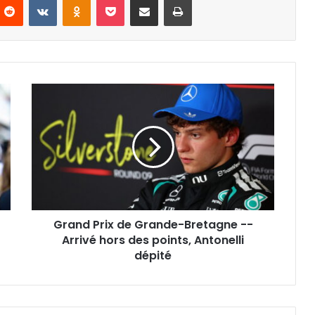
Grand
Prix
de
Grande-
Bretagne
-
-
Arrivé
hors
Grand Prix de Grande-Bretagne --
des
points,
Arrivé hors des points, Antonelli
Antonelli
dépité
dépité