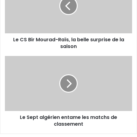
Mourad-
Raïs,
la
belle
surprise
de
Le CS Bir Mourad-Raïs, la belle surprise de la
la
saison
saison
Le
Sept
algérien
entame
les
matchs
de
classement
Le Sept algérien entame les matchs de
classement