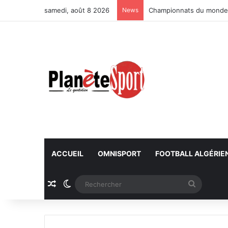
samedi, août 8 2026
News
Championnats du monde U
ACCUEIL
OMNISPORT
FOOTBALL ALGÉRIE
Article Aléatoire
Switch skin
Recherc