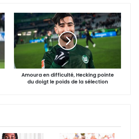
Amoura
en
difficulté,
Hecking
pointe
du
doigt
le
poids
Amoura en difficulté, Hecking pointe
de
la
du doigt le poids de la sélection
sélection