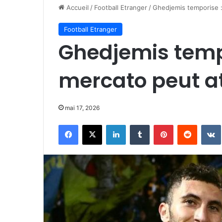
Accueil
/
Football Etranger
/
Ghedjemis temporise :
Football Etranger
Ghedjemis tempo
mercato peut a
mai 17, 2026
Facebook
X
Linkedin
Tumblr
Pinterest
Reddit