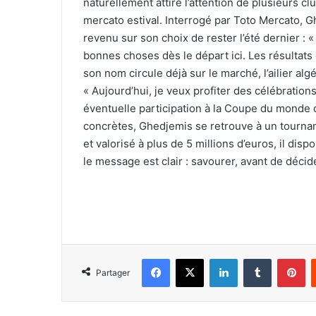
naturellement attiré l’attention de plusieurs cl
mercato estival. Interrogé par Toto Mercato, Gh
revenu sur son choix de rester l’été dernier : « J
bonnes choses dès le départ ici. Les résultats 
son nom circule déjà sur le marché, l’ailier al
« Aujourd’hui, je veux profiter des célébration
éventuelle participation à la Coupe du monde de
concrètes, Ghedjemis se retrouve à un tournan
et valorisé à plus de 5 millions d’euros, il dis
le message est clair : savourer, avant de décid
Facebook
X
Linkedin
Tumblr
Pi
Partager