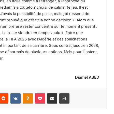
ubs, en Italie comme à l’étranger, à l’approche du
edjemis a toutefois choisi de calmer le jeu. Il est
’avais la possibilité de partir, mais j’ai ressenti de
ont prouvé que c’était la bonne décision ». Alors que
gérien préfère rester concentré sur le moment présent :
s. Le reste viendra en temps voulu ». Entre une
 la FIFA 2026 avec l’Algérie et des sollicitations
t important de sa carrière. Sous contrat jusqu’en 2028,
pose désormais de plusieurs options. Mais pour l’instant,
er.
Djamel ABED
nterest
Reddit
VKontakte
Odnoklassniki
Pocket
Partager par email
Imprimer