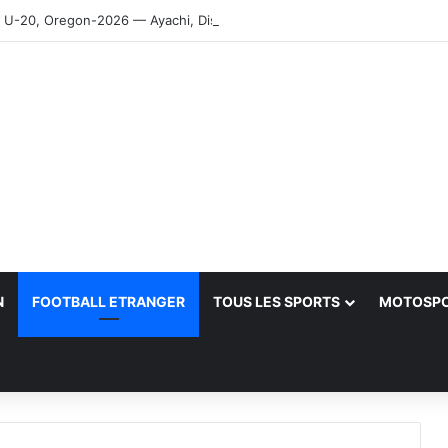
-20, Oregon-2026 — Ayachi, Dissa, Touahria et Ghezali en finale
N
FOOTBALL ETRANGER
TOUS LES SPORTS
MOTOSP
her