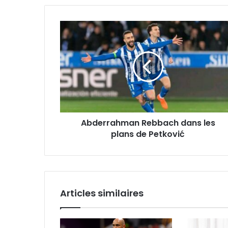
Abderrahman
Rebbach
dans
les
plans
de
Petković
Abderrahman Rebbach dans les
plans de Petković
Articles similaires