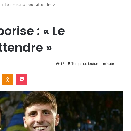
 « Le mercato peut attendre »
rise : « Le
ttendre »
12
Temps de lecture 1 minute
VKontakte
Odnoklassniki
Pocket