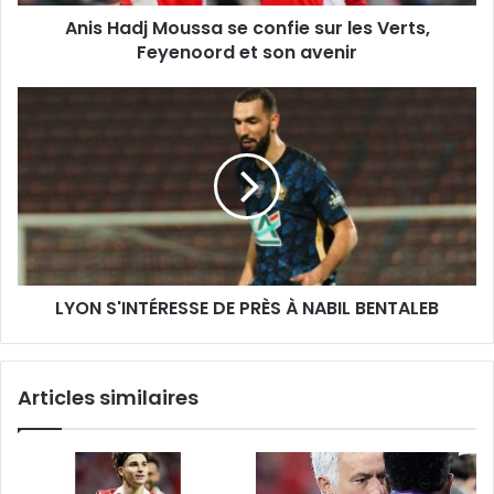
Feyenoord
Anis Hadj Moussa se confie sur les Verts,
et
son
Feyenoord et son avenir
avenir
LYON
S'INTÉRESSE
DE
PRÈS
À
NABIL
BENTALEB
LYON S'INTÉRESSE DE PRÈS À NABIL BENTALEB
Articles similaires