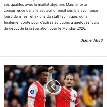
ses qualités avec le maillot algérien. Mais la forte
concurrence dans le secteur offensif semble avoir pesé
lourd dans les réflexions du staff technique, qui a
finalement opté pour d’autres solutions à quelques jours
du début de la préparation pour le Mondial 2026.
Djamel ABED
Anis
Hadj
Moussa
se
confie
sur
les
Verts,