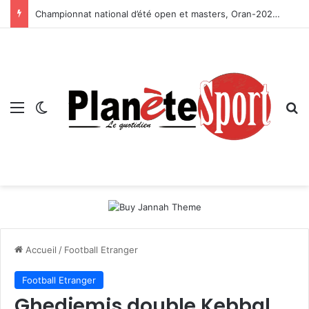
Championnat national d’été open et masters, Oran-2026 — Le CRB s’adjuge le titre
Menu
Switch skin
R
Accueil
/
Football Etranger
Football Etranger
Ghedjemis double Kebbal