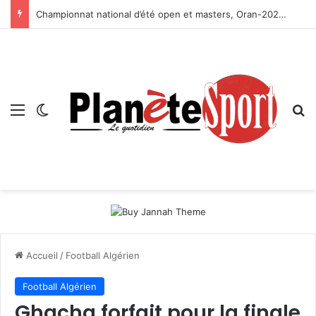
Championnat national d’été open et masters, Oran-2026 — Le CRB s’adjuge le titre
Menu
Switch skin
R
Accueil
/
Football Algérien
Football Algérien
Ghacha forfait pour la finale