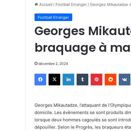
Accueil
/
Football Etranger
/
Georges Mikautadze v
Football Etranger
Georges Mikaut
braquage à ma
décembre 2, 2024
Facebook
X
Linkedin
Tumblr
Pinterest
Reddit
Georges Mikautadze, l’attaquant de l’Olympique
domicile. Les évènements se sont produits di
lorsque deux hommes cagoulés se sont introdui
dépouiller. Selon le Progrès, les braqueurs ét