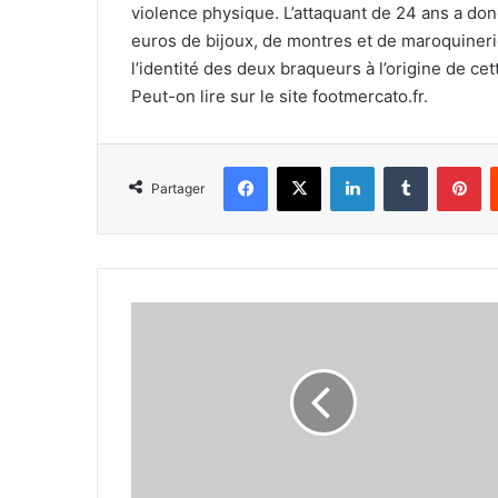
violence physique. L’attaquant de 24 ans a do
euros de bijoux, de montres et de maroquiner
l’identité des deux braqueurs à l’origine de c
Peut-on lire sur le site footmercato.fr.
Facebook
X
Linkedin
Tumblr
Pi
Partager
Cole
Palmer
s’offre
un
record