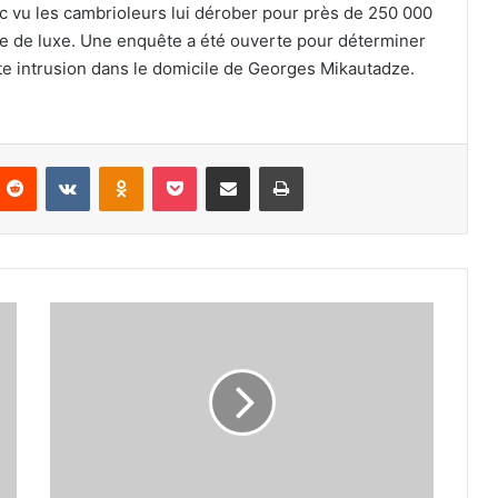
nc vu les cambrioleurs lui dérober pour près de 250 000
ie de luxe. Une enquête a été ouverte pour déterminer
ette intrusion dans le domicile de Georges Mikautadze.
nterest
Reddit
VKontakte
Odnoklassniki
Pocket
Partager par email
Imprimer
Mohamed
Salah
au
PSG,
c’est
chaud