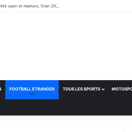
’été open et masters, Oran-2026 — Le CRB s’adjuge le titre
N
FOOTBALL ETRANGER
TOUS LES SPORTS
MOTOSP
her