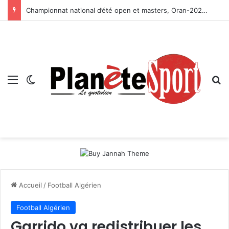
Championnat national d’été open et masters, Oran-2026 — Le CRB s’adjuge le titre
Menu
Switch skin
R
Accueil
/
Football Algérien
Football Algérien
Garrido va redistribuer les