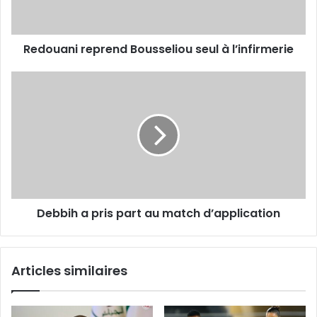
Redouani reprend Bousseliou seul à l’infirmerie
Debbih
a
pris
part
au
match
d’application
Debbih a pris part au match d’application
Articles similaires