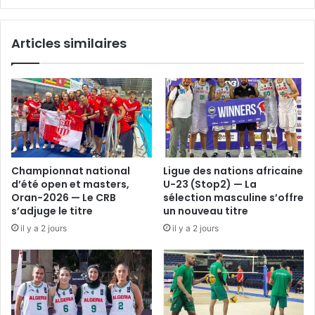
dames)
déclare
Articles similaires
forfait
Championnat national
Ligue des nations africaine
d’été open et masters,
U-23 (Stop2) — La
Oran-2026 — Le CRB
sélection masculine s’offre
s’adjuge le titre
un nouveau titre
il y a 2 jours
il y a 2 jours