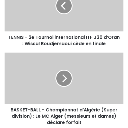
Tournoi
international
ITF
J30
d’Oran
:
TENNIS - 2e Tournoi international ITF J30 d’Oran
Wissal
Boudjemaoui
: Wissal Boudjemaoui cède en finale
cède
en
BASKET-
finale
BALL
-
Championnat
d’Algérie
(Super
division)
:
Le
BASKET-BALL - Championnat d’Algérie (Super
MC
Alger
division) : Le MC Alger (messieurs et dames)
(messieurs
déclare forfait
et