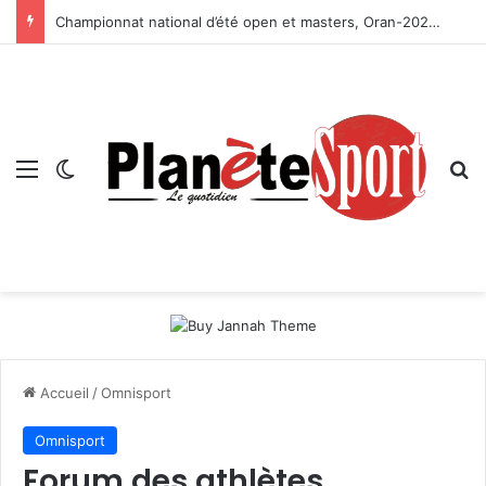
Championnat national d’été open et masters, Oran-2026 — Le CRB s’adjuge le titre
Menu
Switch skin
R
Accueil
/
Omnisport
Omnisport
Forum des athlètes