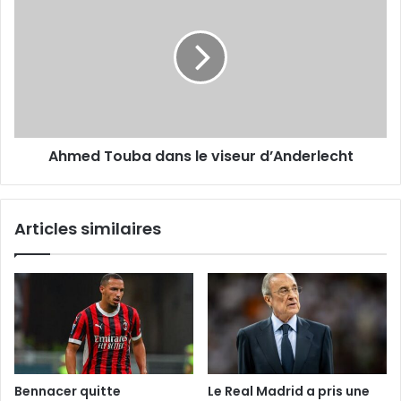
Touba
dans
le
viseur
d’Anderlecht
Ahmed Touba dans le viseur d’Anderlecht
Articles similaires
Bennacer quitte
Le Real Madrid a pris une