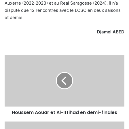
Auxerre (2022-2023) et au Real Saragosse (2024), il n’a
disputé que 12 rencontres avec le LOSC en deux saisons
et demie.
Djamel ABED
Houssem
Aouar
et
Al-
Ittihad
en
demi-
finales
Houssem Aouar et Al-Ittihad en demi-finales
Ahmed