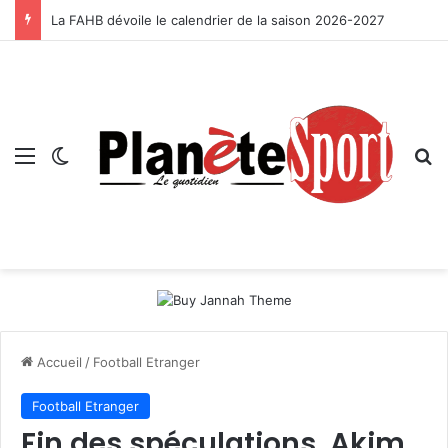
La FAHB dévoile le calendrier de la saison 2026-2027
Menu
Switch skin
R
Accueil
/
Football Etranger
Football Etranger
Fin des spéculations, Akim