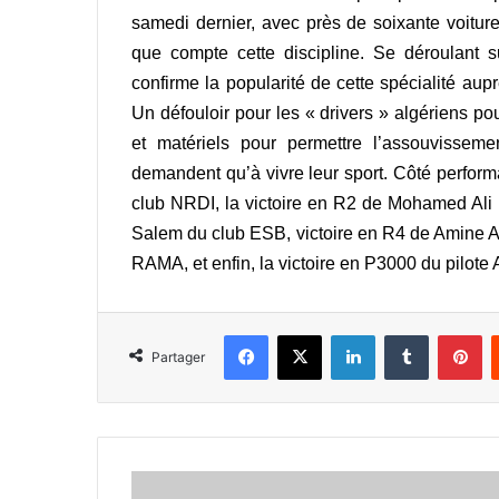
samedi dernier, avec près de soixante voitur
que compte cette discipline. Se déroulant s
confirme la popularité de cette spécialité au
Un défouloir pour les « drivers » algériens 
et matériels pour permettre l’assouvissem
demandent qu’à vivre leur sport. Côté perfor
club NRDI, la victoire en R2 de Mohamed Ali D
Salem du club ESB, victoire en R4 de Amine A
RAMA, et enfin, la victoire en P3000 du pilot
Facebook
X
Linkedin
Tumblr
Pi
Partager
CAN-