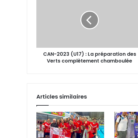
2023
(U17)
:
La
préparation
des
Verts
complètement
CAN-2023 (U17) : La préparation des
chamboulée
Verts complètement chamboulée
Articles similaires