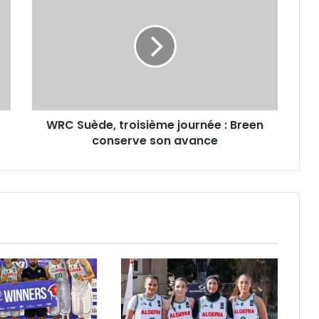
Suède,
troisième
journée
:
Breen
conserve
son
avance
WRC Suède, troisième journée : Breen
conserve son avance