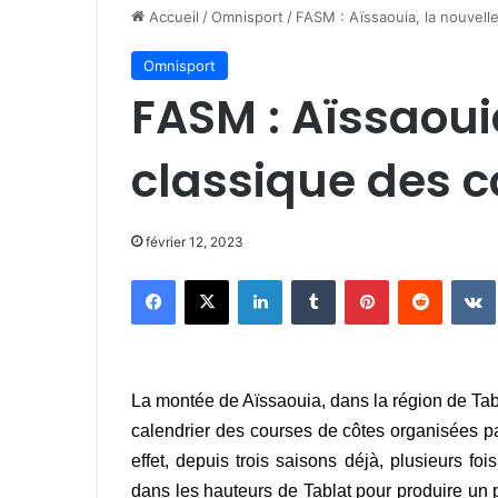
Accueil
/
Omnisport
/
FASM : Aïssaouia, la nouvell
Omnisport
FASM : Aïssaoui
classique des c
février 12, 2023
Facebook
X
Linkedin
Tumblr
Pinterest
Reddit
La montée de Aïssaouia, dans la région de Ta
calendrier des courses de côtes organisées p
effet, depuis trois saisons déjà, plusieurs f
dans les hauteurs de Tablat pour produire un 