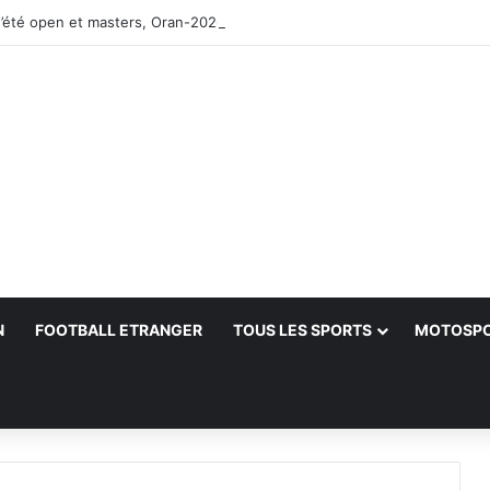
’été open et masters, Oran-2026 — Le CRB s’adjuge le titre
N
FOOTBALL ETRANGER
TOUS LES SPORTS
MOTOSP
her