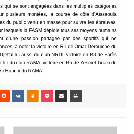
es qui se sont engagées dans les multiples catégories
ur plusieurs montées, la course de côte d’Aïssaouia
près du public venu en masse pour suivre les épreuves.
pour lesquels la FASM déploie tous ses moyens humains
ent d’une passion partagée par des sportifs qui ne
mances, à noter la victoire en R1 de Omar Derouiche du
jeffal lui aussi du club NRDI, victoire en R3 de Farès
chir du club RAMA, victoire en R5 de Yesmet Tiriaki du
e Ali Habchi du RAMA.
nterest
Reddit
VKontakte
Odnoklassniki
Pocket
Partager par email
Imprimer
WRC