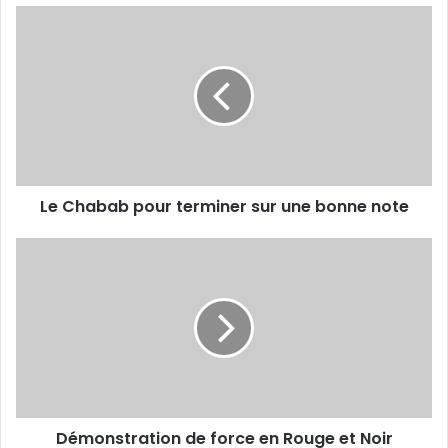
Le
Chabab
pour
terminer
sur
une
bonne
note
Le Chabab pour terminer sur une bonne note
Démonstration
de
force en
Rouge
et
Noir
Démonstration de force en Rouge et Noir