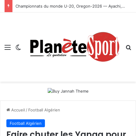
Championnats du monde U-20, Oregon-2026 — Ayachi, Dissa, Touahria et Ghezali en finale
Menu
Switch skin
R
Accueil
/
Football Algérien
Football Algérien
Faire chuter les Yanga pour