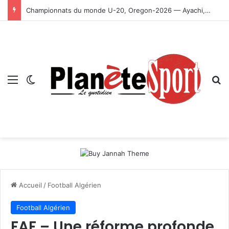
Championnats du monde U-20, Oregon-2026 — Ayachi, Dissa, Touahria et Ghezali en finale
Menu
Switch skin
R
Accueil
/
Football Algérien
Football Algérien
FAF – Une réforme profonde