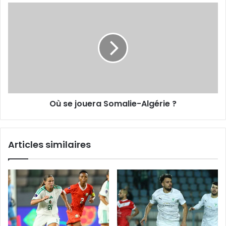
Où
se
jouera
Somalie-
Algérie
?
Où se jouera Somalie-Algérie ?
Articles similaires