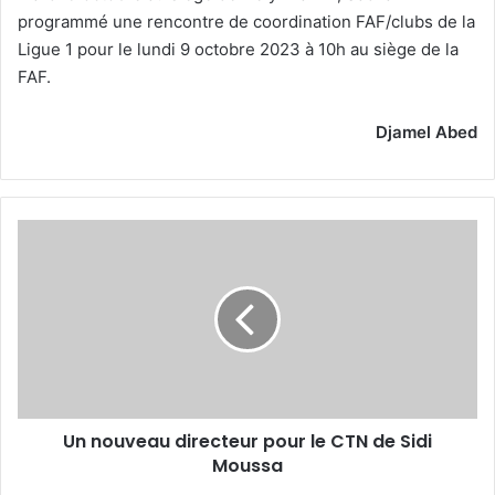
programmé une rencontre de coordination FAF/clubs de la
Ligue 1 pour le lundi 9 octobre 2023 à 10h au siège de la
FAF.
Djamel Abed
Un
nouveau
directeur
pour
le
CTN
de
Sidi
Moussa
Un nouveau directeur pour le CTN de Sidi
Moussa